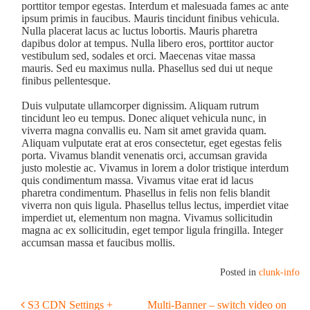
porttitor tempor egestas. Interdum et malesuada fames ac ante
ipsum primis in faucibus. Mauris tincidunt finibus vehicula.
Nulla placerat lacus ac luctus lobortis. Mauris pharetra
dapibus dolor at tempus. Nulla libero eros, porttitor auctor
vestibulum sed, sodales et orci. Maecenas vitae massa
mauris. Sed eu maximus nulla. Phasellus sed dui ut neque
finibus pellentesque.
Duis vulputate ullamcorper dignissim. Aliquam rutrum
tincidunt leo eu tempus. Donec aliquet vehicula nunc, in
viverra magna convallis eu. Nam sit amet gravida quam.
Aliquam vulputate erat at eros consectetur, eget egestas felis
porta. Vivamus blandit venenatis orci, accumsan gravida
justo molestie ac. Vivamus in lorem a dolor tristique interdum
quis condimentum massa. Vivamus vitae erat id lacus
pharetra condimentum. Phasellus in felis non felis blandit
viverra non quis ligula. Phasellus tellus lectus, imperdiet vitae
imperdiet ut, elementum non magna. Vivamus sollicitudin
magna ac ex sollicitudin, eget tempor ligula fringilla. Integer
accumsan massa et faucibus mollis.
Posted in
clunk-info
S3 CDN Settings +
Multi-Banner – switch video on