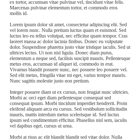
ex tortor, accumsan vitae pulvinar vel, tincidunt vitae felis.
Maecenas pulvinar elementum tortor, et commodo eros
mollis id.
Lorem ipsum dolor sit amet, consectetur adipiscing elit. Sed
vel lorem nunc. Nulla pretium luctus quam et euismod. Sed
luctus leo eu tellus volutpat, nec efficitur quam tempor. Cras
laoreet massa ac dolor lacinia finibus. Donec eu vulputate
dolor. Suspendisse pharetra justo vitae tristique iaculis. Sed ut
ultrices lectus. Ut non nisl ligula. Donec diam purus,
elementum a neque sed, facilisis suscipit mauris. Pellentesque
metus eros, accumsan id aliquet id, commodo in erat.
Vivamus blandit posuere nunc, nec posuere leo posuere vel.
Sed elit metus, fringilla vitae mi eget, varius tempor mauris.
Nunc sagittis molestie justo non pretium.
Integer posuere diam ut ex cursus, non feugiat nunc ultricies.
Morbi ac orci eget diam pellentesque consequat sed
consequat ipsum. Morbi tincidunt imperdiet hendrerit. Proin
eleifend aliquam arcu eu cursus. Sed vestibulum sollicitudin
mauris, mattis interdum metus scelerisque id. Sed luctus
ipsum sed condimentum efficitur. Phasellus nisl sem, iaculis
vel dapibus eget, cursus ut urna.
Morbi at risus ac elit blandit blandit sed vitae dolor. Nulla