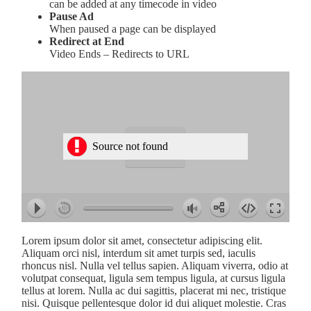
can be added at any timecode in video
Pause Ad
When paused a page can be displayed
Redirect at End
Video Ends – Redirects to URL
Source not found
hd2880
hd2160
hd2160
hd1440
highres
hd1080
hd720
large
medium
small
tiny
Lorem ipsum dolor sit amet, consectetur adipiscing elit.
Aliquam orci nisl, interdum sit amet turpis sed, iaculis
rhoncus nisl. Nulla vel tellus sapien. Aliquam viverra, odio at
volutpat consequat, ligula sem tempus ligula, at cursus ligula
tellus at lorem. Nulla ac dui sagittis, placerat mi nec, tristique
nisi. Quisque pellentesque dolor id dui aliquet molestie. Cras