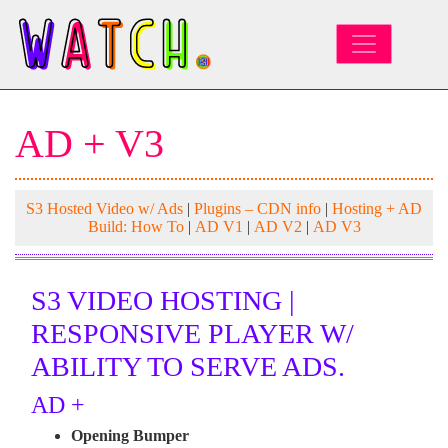
MAIN NAVIGATION
AD + V3
S3 Hosted Video w/ Ads
|
Plugins – CDN info
|
Hosting + AD
Build: How To
|
AD V1
|
AD V2
|
AD V3
S3 VIDEO HOSTING |
RESPONSIVE PLAYER W/
ABILITY TO SERVE ADS.
AD +
Opening Bumper