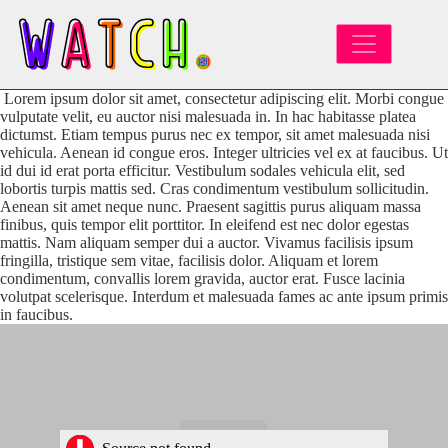
MAIN NAVIGATION
Lorem ipsum dolor sit amet, consectetur adipiscing elit. Morbi congue
vulputate velit, eu auctor nisi malesuada in. In hac habitasse platea
dictumst. Etiam tempus purus nec ex tempor, sit amet malesuada nisi
vehicula. Aenean id congue eros. Integer ultricies vel ex at faucibus. Ut
id dui id erat porta efficitur. Vestibulum sodales vehicula elit, sed
lobortis turpis mattis sed. Cras condimentum vestibulum sollicitudin.
Aenean sit amet neque nunc. Praesent sagittis purus aliquam massa
finibus, quis tempor elit porttitor. In eleifend est nec dolor egestas
mattis. Nam aliquam semper dui a auctor. Vivamus facilisis ipsum
fringilla, tristique sem vitae, facilisis dolor. Aliquam et lorem
condimentum, convallis lorem gravida, auctor erat. Fusce lacinia
volutpat scelerisque. Interdum et malesuada fames ac ante ipsum primis
in faucibus.