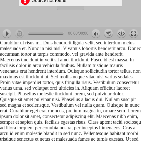
Source not found
00:00/00:00
hd2880
hd2160
hd2160
hd1440
highres
hd1080
hd720
large
medium
small
tiny
Curabitur ut risus mi. Duis hendrerit ligula velit, sed interdum metus
malesuada et. Nunc in nisi nisl. Vivamus lobortis hendrerit arcu. Donec
accumsan tortor at turpis commodo, vel gravida ante hendrerit.
Maecenas tincidunt in velit sit amet tincidunt. Fusce id est massa. In
facilisis dolor in arcu vehicula finibus. Nullam tristique mauris
venenatis erat hendrerit interdum. Quisque sollicitudin tortor tellus, non
maximus est tincidunt ut. Sed mollis neque vitae nisi varius sodales.
Proin vitae imperdiet tortor, quis fringilla risus. Vestibulum consectetur
varius urna, sed volutpat orci ultricies in. Aliquam efficitur laoreet
suscipit. Phasellus molestie tincidunt lorem, sed pulvinar dolor.
Quisque sit amet pulvinar nisi. Phasellus a lacus dui. Nullam suscipit
sed magna et scelerisque. Vestibulum vel nulla quam. Quisque in nunc
erat. Curabitur eget erat rhoncus, pretium magna in, ornare sem. Lorem
ipsum dolor sit amet, consectetur adipiscing elit. Maecenas nibh enim,
semper et sapien quis, facilisis egestas risus. Class aptent taciti sociosqu
ad litora torquent per conubia nostra, per inceptos himenaeos. Cras a
arcu id enim molestie blandit in sed nunc. Pellentesque habitant morbi
tristique senectus et netus et malesuada fames ac turpis egestas. Ut sed